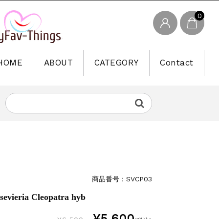
0
HOME
ABOUT
CATEGORY
Contact
商品番号：SVCP03
ria Cleopatra hyb
¥5,600