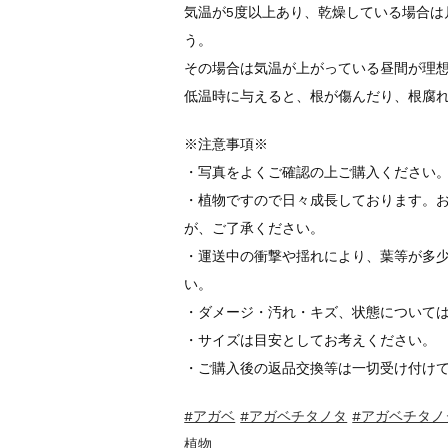
気温が5度以上あり、乾燥している場合は
う。
その場合は気温が上がっている昼間が理
低温時に与えると、根が傷んだり、根腐
※注意事項※
・写真をよくご確認の上ご購入ください
・植物ですので日々成長しております。
が、ご了承ください。
・運送中の衝撃や揺れにより、葉等が多
い。
・ダメージ・汚れ・キズ、状態について
・サイズは目安としてお考えください。
・ご購入後の返品交換等は一切受け付け
#アガベ
#アガベチタノタ
#アガベチタノ
植物