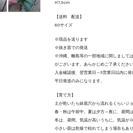
H7.5cm
【送料 配送】
60サイズ
※現品を送ります
※抜き苗での発送
※沖縄、離島等の一部地域に関しまして
がございます。あらかじめご了承くださ
入金確認後、翌営業日～5営業日以内に発
平日発送のみになります。
【育て方】
土が乾いたら鉢底穴から流れるくらいジ
春・秋は午前中。夏は夕方～夜に、昼間
冬は、昼間。気温が高いうちに。気温が
小さい苗は乾燥で枯れてしまう場合もあ