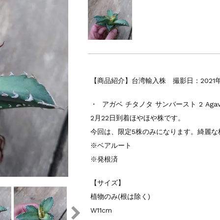
【商品紹介】台湾輸入株 撮影日：2021年
・ アガベ チタノタ サンバースト 2 Agave t
2月22日到着ほやほや株です。
今回は、限定5株のみになります。綺麗な
※ベアルート
※発根済
【サイズ】
植物のみ(根は除く)
W11cm